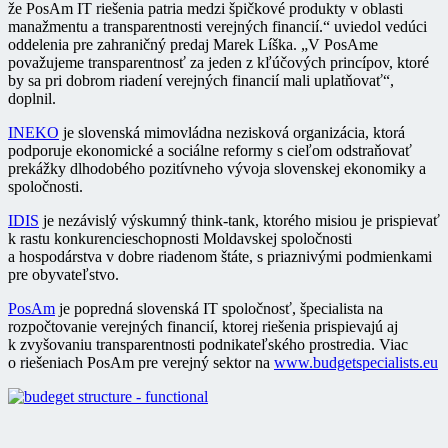
že PosAm IT riešenia patria medzi špičkové produkty v oblasti
manažmentu a transparentnosti verejných financií.“ uviedol vedúci
oddelenia pre zahraničný predaj Marek Líška. „V PosAme
považujeme transparentnosť za jeden z kľúčových princípov, ktoré
by sa pri dobrom riadení verejných financií mali uplatňovať“,
doplnil.
INEKO
je slovenská mimovládna nezisková organizácia, ktorá
podporuje ekonomické a sociálne reformy s cieľom odstraňovať
prekážky dlhodobého pozitívneho vývoja slovenskej ekonomiky a
spoločnosti.
IDIS
je nezávislý výskumný think-tank, ktorého misiou je prispievať
k rastu konkurencieschopnosti Moldavskej spoločnosti
a hospodárstva v dobre riadenom štáte, s priaznivými podmienkami
pre obyvateľstvo.
PosAm
je popredná slovenská IT spoločnosť, špecialista na
rozpočtovanie verejných financií, ktorej riešenia prispievajú aj
k zvyšovaniu transparentnosti podnikateľského prostredia. Viac
o riešeniach PosAm pre verejný sektor na
www.budgetspecialists.eu