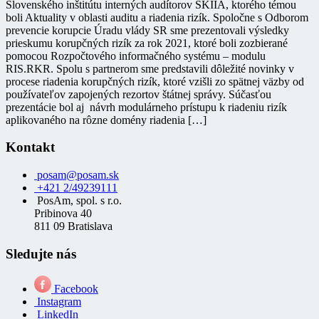
Slovenského inštitútu interných audítorov SKIIA, ktorého témou
boli Aktuality v oblasti auditu a riadenia rizík. Spoločne s Odborom
prevencie korupcie Úradu vlády SR sme prezentovali výsledky
prieskumu korupčných rizík za rok 2021, ktoré boli zozbierané
pomocou Rozpočtového informačného systému – modulu
RIS.RKR. Spolu s partnerom sme predstavili dôležité novinky v
procese riadenia korupčných rizík, ktoré vzišli zo spätnej väzby od
používateľov zapojených rezortov štátnej správy. Súčasťou
prezentácie bol aj návrh modulárneho prístupu k riadeniu rizík
aplikovaného na rôzne domény riadenia […]
Kontakt
posam@posam.sk
+421 2/49239111
PosAm, spol. s r.o.
Pribinova 40
811 09 Bratislava
Sledujte nás
Facebook
Instagram
LinkedIn