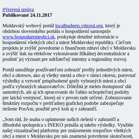
#Verejná správa
Publikované 24.11.2017
Moldavský webový portál
localbudgets.viitorul.org
, ktorý je
obdobou slovenského portálu o hospodárení samospráv
www.hospodarenieobci.sk
, poskytuje detailné informácie o
hospodárení všetkých obcí a miest Moldavskej republiky. Cieľom
projektu je zvýšiť povedomie o finančnom zdraví obcí v Moldavsku
a zvýšiť tlak na efektívne vykonávanie fiškálnej decentralizácie a
posilniť jej význam pre udržateľný miestny a regionálny rozvoj.
Portál umožňuje používateľom zobraziť profily jednotlivých miest,
obcí a okresov, ako aj všetky mestá a obce v rámci okresu, porovnať
výsledky a vytvoriť prispôsobené grafy vybraných miest a obcí
podľa vybraných ukazovateľov. Dôležitá je nielen dostupnosť dát
samotných, ale aj ich spracovanie do ľahko uchopiteľnej podoby
pre laickú verejnosť, ktorej sú v prvom rade určené. Zobrazovanie
štruktúry rozpočtu v prehľadnej grafickej podobe zabezpečuje
riešenie PosAm, použité prvý krát aj v zahraničí.
„Som rád, že snaha o uplatnenie našich riešení v zahraničí a
dlhodobá spolupráca s INEKO prináša aj takéto výsledky. Využitie
našej vizualizačnej platformy pre znázornenie rozpočtov všetkých
obcí a miest v Moldavsku pre nás znamená potvrdenie skutočnosti,