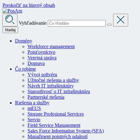
Preskočiť na hlavný obsah
Vyhľadávanie
hladaj
Domény
Workforce management
Poisťovníctvo
Verejná správa
Doprava
Čo robíme
Vývoj softvéru
Užitočné riešenia a služby
Návrh IT infraštruktúry
Starostlivosť o IT infraštruktúru
Partnerské riešenia
Riešenia a služby
mEUS
Storage Profesional Services
Servio
Field Service Management
Sales Force Information System (SFA)
Manažment poistných udalostí