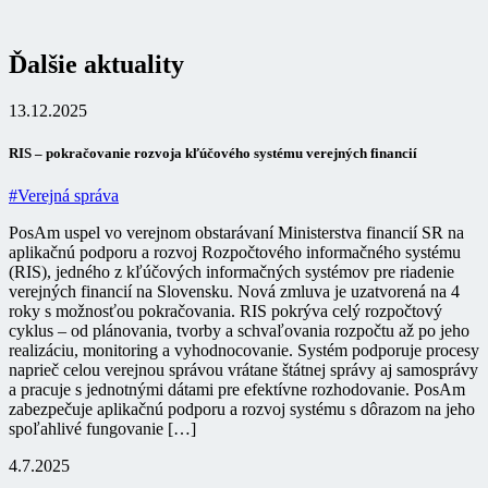
Ďalšie aktuality
13.12.2025
RIS – pokračovanie rozvoja kľúčového systému verejných financií
#Verejná správa
PosAm uspel vo verejnom obstarávaní Ministerstva financií SR na
aplikačnú podporu a rozvoj Rozpočtového informačného systému
(RIS), jedného z kľúčových informačných systémov pre riadenie
verejných financií na Slovensku. Nová zmluva je uzatvorená na 4
roky s možnosťou pokračovania. RIS pokrýva celý rozpočtový
cyklus – od plánovania, tvorby a schvaľovania rozpočtu až po jeho
realizáciu, monitoring a vyhodnocovanie. Systém podporuje procesy
naprieč celou verejnou správou vrátane štátnej správy aj samosprávy
a pracuje s jednotnými dátami pre efektívne rozhodovanie. PosAm
zabezpečuje aplikačnú podporu a rozvoj systému s dôrazom na jeho
spoľahlivé fungovanie […]
4.7.2025