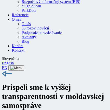
Rozpočtový informačný systém (RIS)
eSign/dScan
ParkDots
Referencie
O nás
O nás
35 rokov inovácií
Podporujeme vzdelávanie
Aktuality
Blog
Kariéra
Kontakt
Slovenčina
English
EN
Prispeli sme k vyššej
transparentnosti v moldavskej
samospráve