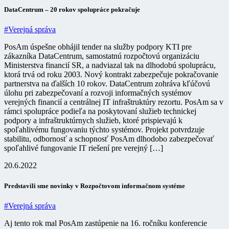
DataCentrum – 20 rokov spolupráce pokračuje
#Verejná správa
PosAm úspešne obhájil tender na služby podpory KTI pre
zákazníka DataCentrum, samostatnú rozpočtovú organizáciu
Ministerstva financií SR, a nadviazal tak na dlhodobú spoluprácu,
ktorá trvá od roku 2003. Nový kontrakt zabezpečuje pokračovanie
partnerstva na ďalších 10 rokov. DataCentrum zohráva kľúčovú
úlohu pri zabezpečovaní a rozvoji informačných systémov
verejných financií a centrálnej IT infraštruktúry rezortu. PosAm sa v
rámci spolupráce podieľa na poskytovaní služieb technickej
podpory a infraštruktúrnych služieb, ktoré prispievajú k
spoľahlivému fungovaniu týchto systémov. Projekt potvrdzuje
stabilitu, odbornosť a schopnosť PosAm dlhodobo zabezpečovať
spoľahlivé fungovanie IT riešení pre verejný […]
20.6.2022
Predstavili sme novinky v Rozpočtovom informačnom systéme
#Verejná správa
Aj tento rok mal PosAm zastúpenie na 16. ročníku konferencie