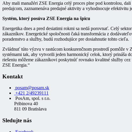
Aby mali manažéri ZSE Energia celý proces plne pod kontrolou, dali
predajcom, zaznamenáva predajné aktivity a vyhodnocuje efektivitu 
Systém, ktorý posúva ZSE Energia na špicu
Energetika dnes a pred desiatimi rokmi sa nedá porovnať. Celý sektor
zákazníkov. Energetické spoločnosti čaká transformácia z dodávateľo
poradenstvo a služby, budú rozhodujúce pre dosiahnutie tohto cieľa.
Zvládnuť túto výzvu v rastúcom konkurenčnom prostredí pomôže v Z
systémami tak, aby vytvorili jeden harmonický celok, ktorý prináša 
riešeniu môžeme zákazníkovi poskytnúť rovnako kvalitné služby cez 
ZSE Energia.“
Kontakt
posam@posam.sk
+421 2/49239111
PosAm, spol. s r.o.
Pribinova 40
811 09 Bratislava
Sledujte nás
Facebook