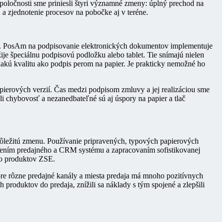
oločnosti sme priniesli štyri významné zmeny: úplný prechod na
 a zjednotenie procesov na pobočke aj v teréne.
tov. PosAm na podpisovanie elektronických dokumentov implementuje
ije špeciálnu podpisovú podložku alebo tablet. Tie snímajú nielen
nakú kvalitu ako podpis perom na papier. Je prakticky nemožné ho
pierových verzií. Čas medzi podpisom zmluvy a jej realizáciou sme
i chybovosť a nezanedbateľné sú aj úspory na papier a tlač
ôležitú zmenu. Používanie pripravených, typových papierových
ojením predajného a CRM systému a zapracovaním sofistikovanej
lio produktov ZSE.
pre rôzne predajné kanály a miesta predaja má mnoho pozitívnych
produktov do predaja, znížili sa náklady s tým spojené a zlepšili