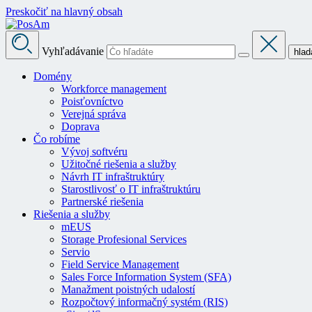
Preskočiť na hlavný obsah
Vyhľadávanie
hlad
Domény
Workforce management
Poisťovníctvo
Verejná správa
Doprava
Čo robíme
Vývoj softvéru
Užitočné riešenia a služby
Návrh IT infraštruktúry
Starostlivosť o IT infraštruktúru
Partnerské riešenia
Riešenia a služby
mEUS
Storage Profesional Services
Servio
Field Service Management
Sales Force Information System (SFA)
Manažment poistných udalostí
Rozpočtový informačný systém (RIS)