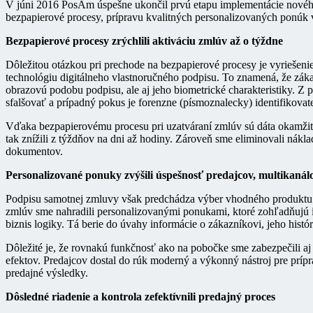
V júni 2016 PosAm úspešne ukončil prvú etapu implementácie nového 
bezpapierové procesy, prípravu kvalitných personalizovaných ponúk v
Bezpapierové procesy zrýchlili aktiváciu zmlúv až o týždne
Dôležitou otázkou pri prechode na bezpapierové procesy je vyriešen
technológiu digitálneho vlastnoručného podpisu. To znamená, že zákaz
obrazovú podobu podpisu, ale aj jeho biometrické charakteristiky. Z
sfalšovať a prípadný pokus je forenzne (písmoznalecky) identifikovat
Vďaka bezpapierovému procesu pri uzatváraní zmlúv sú dáta okamžite 
tak znížili z týždňov na dni až hodiny. Zároveň sme eliminovali nák
dokumentov.
Personalizované ponuky zvýšili úspešnosť predajcov, multikanálo
Podpisu samotnej zmluvy však predchádza výber vhodného produktu. 
zmlúv sme nahradili personalizovanými ponukami, ktoré zohľadňujú 
biznis logiky. Tá berie do úvahy informácie o zákazníkovi, jeho histór
Dôležité je, že rovnakú funkčnosť ako na pobočke sme zabezpečili aj
efektov. Predajcov dostal do rúk moderný a výkonný nástroj pre prípr
predajné výsledky.
Dôsledné riadenie a kontrola zefektívnili predajný proces