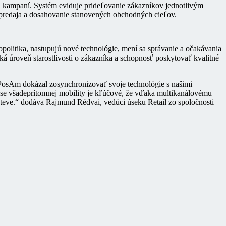
h kampaní. Systém eviduje prideľovanie zákazníkov jednotlivým
u predaja a dosahovanie stanovených obchodných cieľov.
opolitika, nastupujú nové technológie, mení sa správanie a očakávania
á úroveň starostlivosti o zákazníka a schopnosť poskytovať kvalitné
PosAm dokázal zosynchronizovať svoje technológie s našimi
čase všadeprítomnej mobility je kľúčové, že vďaka multikanálovému
števe.“ dodáva Rajmund Rédvai, vedúci úseku Retail zo spoločnosti