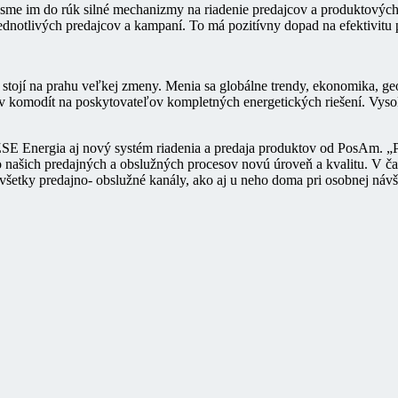
 sme im do rúk silné mechanizmy na riadenie predajcov a produktovýc
jednotlivých predajcov a kampaní. To má pozitívny dopad na efektivit
 stojí na prahu veľkej zmeny. Menia sa globálne trendy, ekonomika, ge
v komodít na poskytovateľov kompletných energetických riešení. Vysok
SE Energia aj nový systém riadenia a predaja produktov od PosAm. „
do našich predajných a obslužných procesov novú úroveň a kvalitu. V 
všetky predajno- obslužné kanály, ako aj u neho doma pri osobnej náv