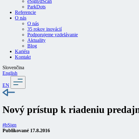
eSign/dScan
ParkDots
Referencie
O nás
O nás
35 rokov inovácií
Podporujeme vzdelávanie
Aktuality
Blog
Kariéra
Kontakt
Slovenčina
English
EN
Nový prístup k riadeniu predaj
#bSign
Publikované 17.8.2016