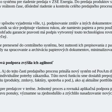
systému pre riadenie predaja v ZSE Energia. Do predaja produktov sp
 reálnom čase, dôsledné riadenie a kontrolu celého predajného procesu
ie spôsobu vyjadrenia vôle, t.j. podpisovanie zmlúv a iných dokumen
ník sa síce podpisuje vlastnou rukou, ale namiesto papiera a pera použ
 pohľadu garancie pravosti má podpis vytvorený touto technológiou rov
eľný.
prenesené do centrálneho systému, bez nutnosti ich prepisovania z pa
lady na spracovanie a archiváciu papierových dokumentov, minimalizoval
vá podpora zvýšila ich agilnosť
Aj do tejto časti predajného procesu prináša nový systém od PosAm d
individuálne potreby zákazníka. Túto novú funkciu sme dosiahli prep
iu (produkty, zmluvy, faktúry, spotreba a pod.), ako aj aktuálne portfó
 pre predajcov v teréne. Jednotný proces a rovnaká aplikačná podpora 
avu ponuky, významne sa zjednodušilo a zrýchlilo nasadzovanie nových 