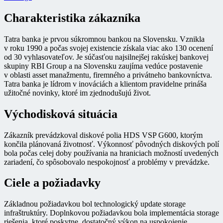
Charakteristika zákazníka
Tatra banka je prvou súkromnou bankou na Slovensku. Vznikla
v roku 1990 a počas svojej existencie získala viac ako 130 ocenení
od 30 vyhlasovateľov. Je súčasťou najsilnejšej rakúskej bankovej
skupiny RBI Group a na Slovensku zaujíma vedúce postavenie
v oblasti asset manažmentu, firemného a privátneho bankovníctva.
Tatra banka je lídrom v inováciách a klientom pravidelne prináša
užitočné novinky, ktoré im zjednodušujú život.
Východisková situácia
Zákazník prevádzkoval diskové polia HDS VSP G600, ktorým
končila plánovaná životnosť. Výkonnosť pôvodných diskových polí
bola počas celej doby používania na hraniciach možností uvedených
zariadení, čo spôsobovalo nespokojnosť a problémy v prevádzke.
Ciele a požiadavky
Základnou požiadavkou bol technologický update storage
infraštruktúry. Doplnkovou požiadavkou bola implementácia storage
riešenia, ktoré poskytne dostatočný výkon na uspokojenie