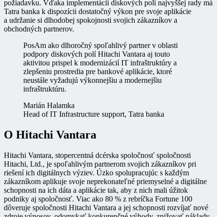
požiadavku. Vďaka implementácii diskových polí najvyššej rady má
Tatra banka k dispozícii dostatočný výkon pre svoje aplikácie
a udržanie si dlhodobej spokojnosti svojich zákazníkov a
obchodných partnerov.
PosAm ako dlhoročný spoľahlivý partner v oblasti
podpory diskových polí Hitachi Vantara aj touto
aktivitou prispel k modernizácií IT infraštruktúry a
zlepšeniu prostredia pre bankové aplikácie, ktoré
neustále vyžadujú výkonnejšiu a modernejšiu
infraštruktúru.
Marián Halamka
Head of IT Infrastructure support, Tatra banka
O Hitachi Vantara
Hitachi Vantara, stopercentná dcérska spoločnosť spoločnosti
Hitachi, Ltd., je spoľahlivým partnerom svojich zákazníkov pri
riešení ich digitálnych výziev. Úzko spolupracujúc s každým
zákazníkom aplikuje svoje neprekonateľné priemyselné a digitálne
schopnosti na ich dáta a aplikácie tak, aby z nich mali úžitok
podniky aj spoločnosť. Viac ako 80 % z rebríčka Fortune 100
dôveruje spoločnosti Hitachi Vantara a jej schopnosti rozvíjať nové
zdroje výnosov, odomykať konkurenčné výhody, znižovať náklady,