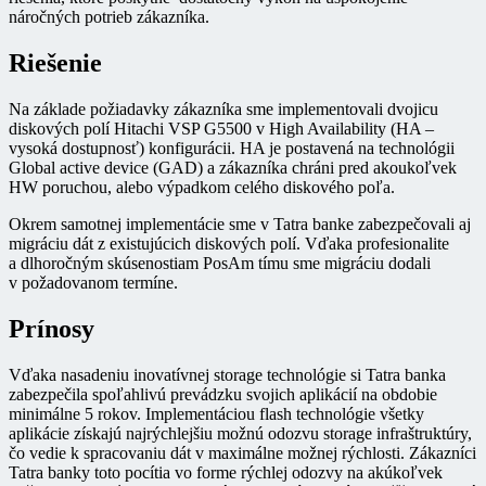
náročných potrieb zákazníka.
Riešenie
Na základe požiadavky zákazníka sme implementovali dvojicu
diskových polí Hitachi VSP G5500 v High Availability (HA –
vysoká dostupnosť) konfigurácii. HA je postavená na technológii
Global active device (GAD) a zákazníka chráni pred akoukoľvek
HW poruchou, alebo výpadkom celého diskového poľa.
Okrem samotnej implementácie sme v Tatra banke zabezpečovali aj
migráciu dát z existujúcich diskových polí. Vďaka profesionalite
a dlhoročným skúsenostiam PosAm tímu sme migráciu dodali
v požadovanom termíne.
Prínosy
Vďaka nasadeniu inovatívnej storage technológie si Tatra banka
zabezpečila spoľahlivú prevádzku svojich aplikácií na obdobie
minimálne 5 rokov. Implementáciou flash technológie všetky
aplikácie získajú najrýchlejšiu možnú odozvu storage infraštruktúry,
čo vedie k spracovaniu dát v maximálne možnej rýchlosti. Zákazníci
Tatra banky toto pocítia vo forme rýchlej odozvy na akúkoľvek