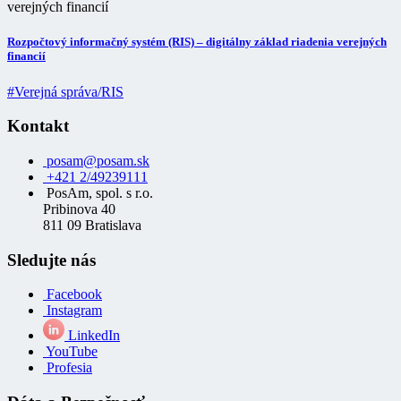
Rozpočtový informačný systém (RIS) – digitálny základ riadenia verejných
financií
#Verejná správa/RIS
Kontakt
posam@posam.sk
+421 2/49239111
PosAm, spol. s r.o.
Pribinova 40
811 09 Bratislava
Sledujte nás
Facebook
Instagram
LinkedIn
YouTube
Profesia