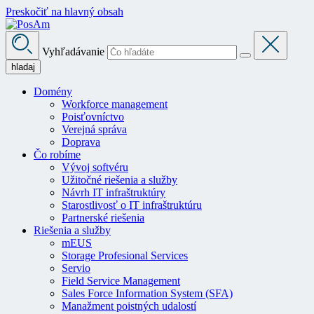
Preskočiť na hlavný obsah
Vyhľadávanie
hladaj
Domény
Workforce management
Poisťovníctvo
Verejná správa
Doprava
Čo robíme
Vývoj softvéru
Užitočné riešenia a služby
Návrh IT infraštruktúry
Starostlivosť o IT infraštruktúru
Partnerské riešenia
Riešenia a služby
mEUS
Storage Profesional Services
Servio
Field Service Management
Sales Force Information System (SFA)
Manažment poistných udalostí