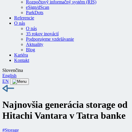
Rozpočtový informačný systém (RIS)
eSign/dScan
ParkDots
Referencie
O nás
O nás
35 rokov inovácií
Podporujeme vzdelávanie
Aktuality
Blog
Kariéra
Kontakt
Slovenčina
English
EN
Najnovšia generácia storage od
Hitachi Vantara v Tatra banke
#Storage